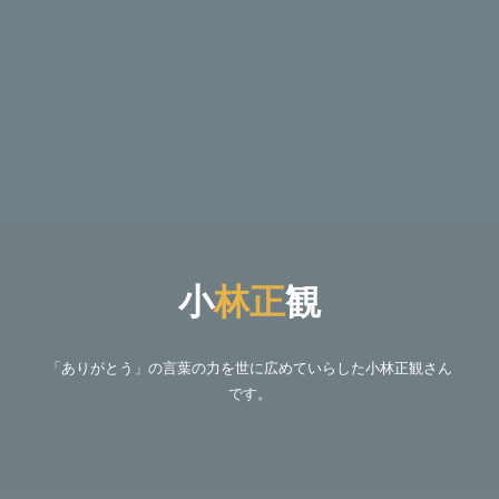
小
林
観
正
観
「ありがとう」の言葉の力を世に広めていらした小林正観さん
です。