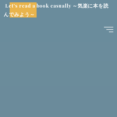
コ
Let's read a book casually ～気楽に本を読
ン
んでみよう～
テ
ン
ツ
へ
ス
キ
ッ
プ