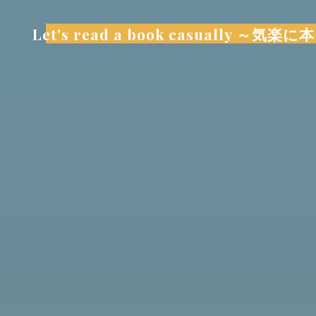
コ
ン
Let's read a book casually 
テ
ン
ツ
へ
ス
キ
ッ
プ