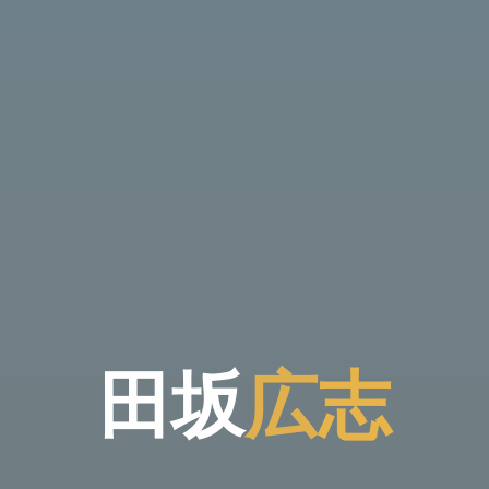
田
坂
広
志