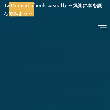
コ
Let's read a book casually ～気楽に本を読
ン
んでみよう～
テ
ン
ツ
へ
ス
キ
ッ
プ