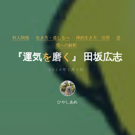
対人関係
生き方・道しるべ
禅的生き方、活用
逆
境への解釈
『
運
気
を
磨
く
』
田
坂
広
志
2024年1月3日
ひやしあめ