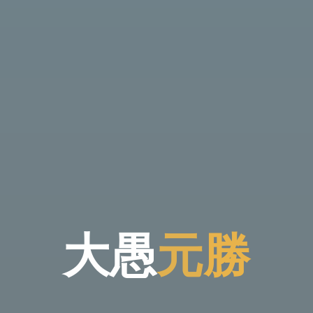
大
愚
元
勝