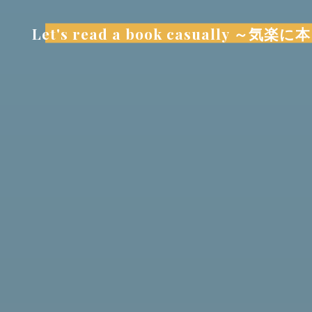
コ
ン
Let's read a book casually 
テ
ン
ツ
へ
ス
キ
ッ
プ