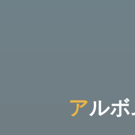
ア
ル
ボ