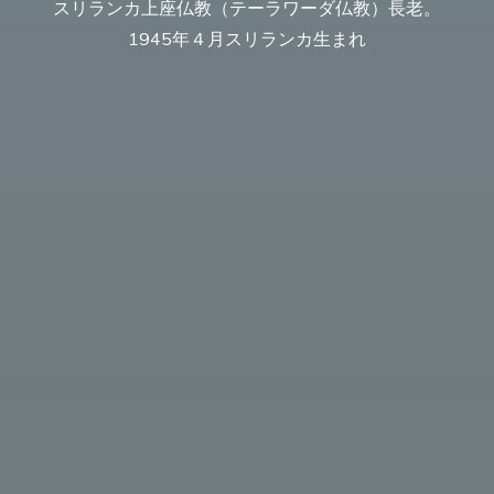
スリランカ上座仏教（テーラワーダ仏教）長老。
1945年４月スリランカ生まれ