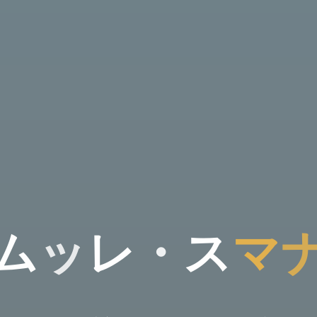
ム
ッ
レ
・
ス
マ