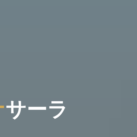
ナ
サ
ー
ラ