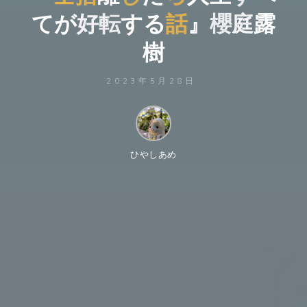
て
が
好
転
す
る
話
』
櫻
庭
露
樹
2023年5月28日
ひやしあめ