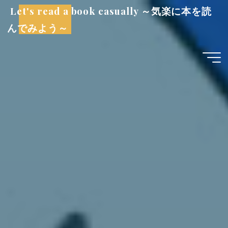
コ
Let's read a book casually ～気楽に本を読
ン
んでみよう～
テ
ン
ツ
へ
ス
キ
ッ
プ