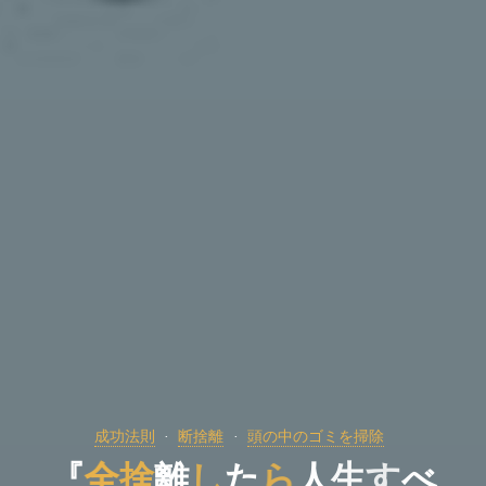
成功法則
断捨離
頭の中のゴミを掃除
『
全
捨
離
し
た
ら
人
生
す
べ