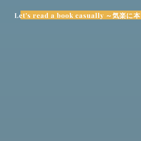
コ
ン
Let's read a book casually 
テ
ン
ツ
へ
ス
キ
ッ
プ