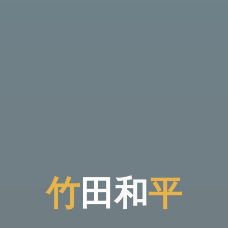
竹
田
和
平