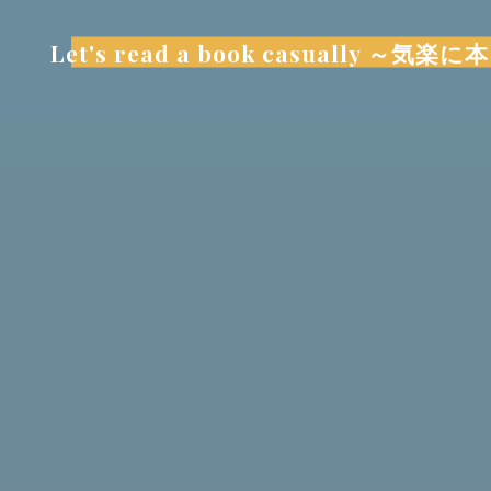
コ
ン
Let's read a book casually 
テ
ン
ツ
へ
ス
キ
ッ
プ