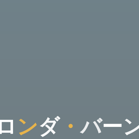
ロ
ン
ダ
・
バ
ー