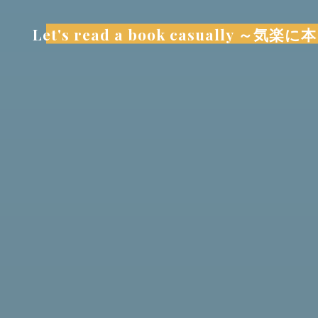
コ
ン
Let's read a book casually 
テ
ン
ツ
へ
ス
キ
ッ
プ