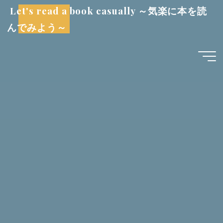
コ
Let's read a book casually ～気楽に本を読
ン
んでみよう～
テ
ン
ツ
へ
ス
キ
ッ
プ