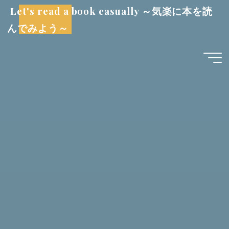
コ
Let's read a book casually ～気楽に本を読
ン
んでみよう～
テ
ン
ツ
へ
ス
キ
ッ
プ